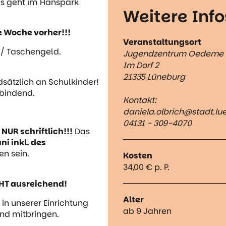
as geht im Hanspark
Weitere Info
e Woche vorher!!!
Veranstaltungsort
g/ Taschengeld.
Jugendzentrum Oedeme
Im Dorf 2
21335 Lüneburg
dsätzlich an Schulkinder!
bindend.
Kontakt:
daniela.olbrich@stadt.lu
04131 - 309-4070
NUR schriftlich!!!
Das
uni inkl. des
en sein.
Kosten
34,00 € p. P.
CHT ausreichend!
Alter
in unserer Einrichtung
ab 9 Jahren
nd mitbringen.