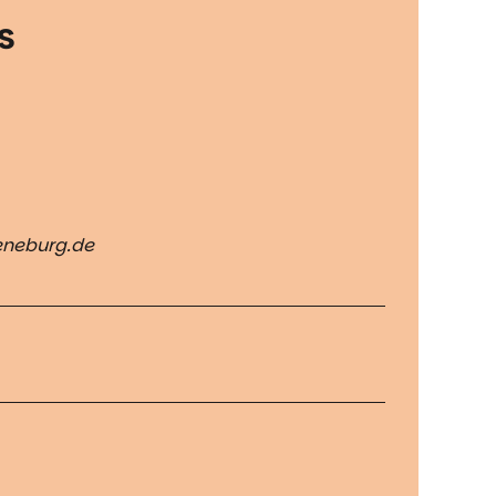
s
eneburg.de