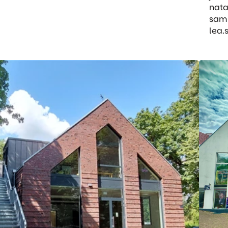
nata
samu
lea.