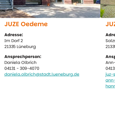
JUZE Oedeme
JU
Adresse:
Adre
Im Dorf 2
Salzs
21335 Lüneburg
2133
Ansprechperson:
Ans
Daniela Olbrich
Ann-
04131 - 309-4070
0413
daniela.olbrich@stadt.lueneburg.de
juz-
ann-
hann