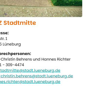
Z Stadtmitte
sse:
tr. 1
5 Lüneburg
prechpersonen:
Christin Behrens und Hannes Richter
1 - 309-4474
stadtmitte@stadt.lueneburg.de
christin.behrens@stadt.lueneburg.de
es.richter@stadt.lueneburg.de