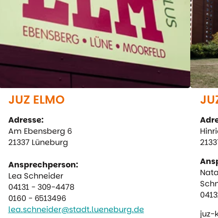
JUZ ELMO
JU
Adresse:
Adre
Am Ebensberg 6
Hinr
21337 Lüneburg
2133
Ans
Ansprechperson:
Nata
Lea Schneider
Schn
04131 - 309-4478
0413
0160 - 6513496
lea.schneider@stadt.lueneburg.de
juz-