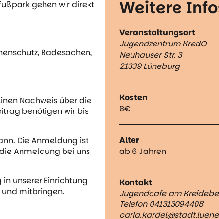
Weitere Info
fußpark gehen wir direkt
Veranstaltungsort
Jugendzentrum KredO
nnenschutz, Badesachen,
Neuhauser Str. 3
21339 Lüneburg
Kosten
inen Nachweis über die
8€
trag benötigen wir bis
Alter
kann. Die Anmeldung ist
d die Anmeldung bei uns
ab 6 Jahren
 in unserer Einrichtung
Kontakt
 und mitbringen.
Jugendcafe am Kreidebe
Telefon 041313094408
carla.kardel@stadt.luen