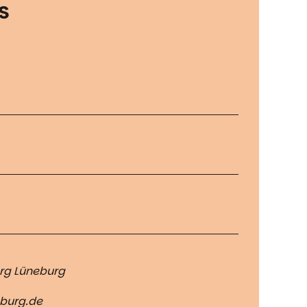
s
rg Lüneburg
eburg.de