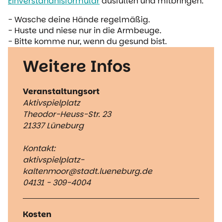
Einverständnisformular
ausfüllen und mitbringen.
- Wasche deine Hände regelmäßig.
- Huste und niese nur in die Armbeuge.
- Bitte komme nur, wenn du gesund bist.
Weitere Infos
Veranstaltungsort
Aktivspielplatz
Theodor-Heuss-Str. 23
21337 Lüneburg
Kontakt:
aktivspielplatz-
kaltenmoor@stadt.lueneburg.de
04131 - 309-4004
Kosten